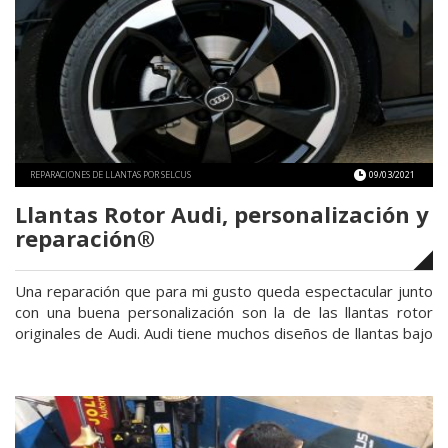
REPARACIONES DE LLANTAS POR SELCUS
09/03/2021
Llantas Rotor Audi, personalización y
reparación®
Una reparación que para mi gusto queda espectacular junto
con una buena personalización son la de las llantas rotor
originales de Audi. Audi tiene muchos diseños de llantas bajo
su nombre, aunque tienes que saber que detrás se
encuentra un fabricante de llantas, posiblemente Alemán o
Italiano. Para Audi en sus versiones más deportivas compra
«Llantas
…
Continuar leyendo
Rotor