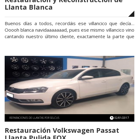
Llanta Blanca
Buenos días a todos, recordáis ese villancico que decía…
Ooooh blanca navidaaaaaaad, pues ese mismo villancico vino
cantando nuestro último cliente, exactamente la parte que
dice: Blanca es mi primera, llanta rota del añoooooo….
Bueno, quizá he deformado algo lo que no dijo, pero más o
menos viene a significar lo mismo, y es que …
Continuar
«Restauración
leyendo
y
Reconstrucción
de
Llanta
Blanca»
REPARACIONES DE LLANTAS POR SELCUS
02/01/2017
Restauración Volkswagen Passat
Llanta Pulida FOX