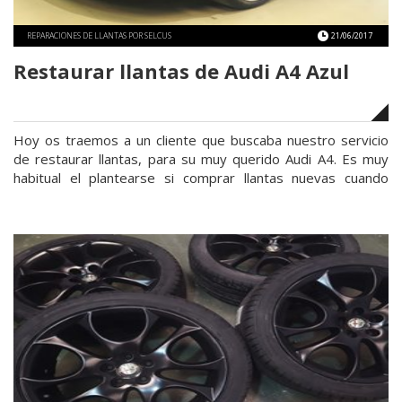
REPARACIONES DE LLANTAS POR SELCUS
21/06/2017
Restaurar llantas de Audi A4 Azul
Hoy os traemos a un cliente que buscaba nuestro servicio
de restaurar llantas, para su muy querido Audi A4. Es muy
habitual el plantearse si comprar llantas nuevas cuando
tenemos dañadas las llantas nuestras. Debido a accidentes
o al desgaste en general, la insatisfacción que tenemos
visualmente con nuestro coche nos incita a ello. Restaurar …
«Restaurar
Continuar leyendo
llantas
de
Audi
A4
Azul»