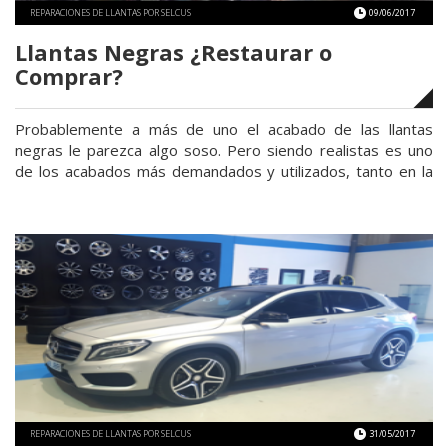
REPARACIONES DE LLANTAS POR SELCUS
09/06/2017
Llantas Negras ¿Restaurar o
Comprar?
Probablemente a más de uno el acabado de las llantas
negras le parezca algo soso. Pero siendo realistas es uno
de los acabados más demandados y utilizados, tanto en la
personalización de llantas como en la compra y sustitución.
Como podéis ver y averiguar gracias al título de este post,
«Llantas
vamos a tratar las 2 …
Continuar leyendo
Negras
¿Restaurar
o
Comprar?»
REPARACIONES DE LLANTAS POR SELCUS
31/05/2017