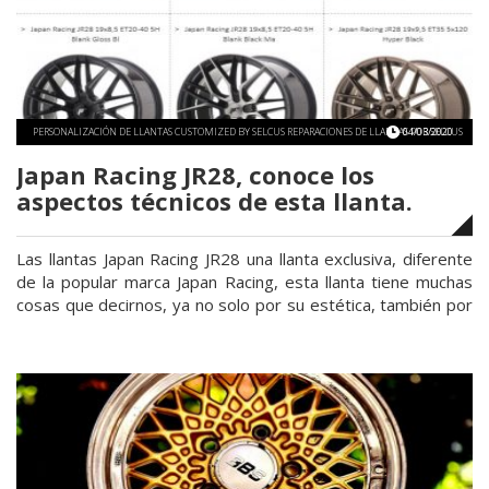
la
maq
que
usa
Sel
Whe
PERSONALIZACIÓN DE LLANTAS CUSTOMIZED BY SELCUS REPARACIONES DE LLANTAS POR SELCUS
04/03/2020
TODO SOBRE LLANTAS
Japan Racing JR28, conoce los
aspectos técnicos de esta llanta.
Las llantas Japan Racing JR28 una llanta exclusiva, diferente
de la popular marca Japan Racing, esta llanta tiene muchas
cosas que decirnos, ya no solo por su estética, también por
su rendimiento una vez montadas. Llantas Japan Racing: Las
llantas Japan Racing, si eres amante de las llantas,
lógicamente vas a conocer esta marca pero …
Continuar
«Japan
leyendo
Racing
JR28,
conoce
los