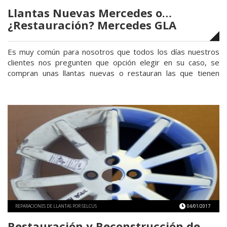
Llantas Nuevas Mercedes o…
¿Restauración? Mercedes GLA
Es muy común para nosotros que todos los días nuestros
clientes nos pregunten que opción elegir en su caso, se
compran unas llantas nuevas o restauran las que tienen
actualmente. Hace poco hablamos de otro mercedes que sí
que se cambió las llantas originales por unas llantas nuevas
mercedes, este post está orientado a ayudarnos …
«Llantas
Continuar leyendo
Nuevas
Mercedes
o…
¿Restauración?
Mercedes
GLA»
REPARACIONES DE LLANTAS POR SELCUS
04/01/2017
Restauración y Reconstrucción de