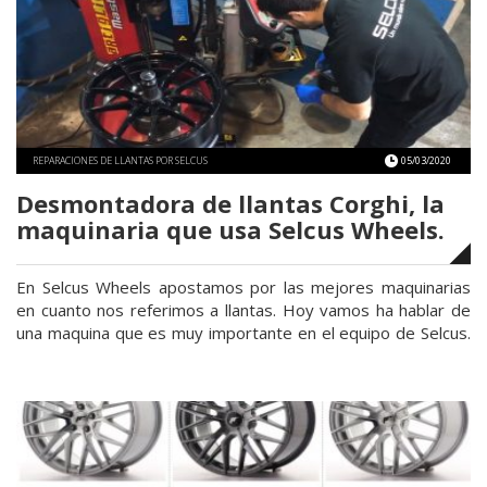
Audi,
personalización
y
reparación®»
REPARACIONES DE LLANTAS POR SELCUS
05/03/2020
Desmontadora de llantas Corghi, la
maquinaria que usa Selcus Wheels.
En Selcus Wheels apostamos por las mejores maquinarias
en cuanto nos referimos a llantas. Hoy vamos ha hablar de
una maquina que es muy importante en el equipo de Selcus.
Desmontadora de llantas Corghi. En nuestro caso tenemos
la gama más alta de desmontadóra de llantas Corghi, mucho
«De
más enfocado a cuidado de las llantas, …
Continuar leyendo
de
llan
Corg