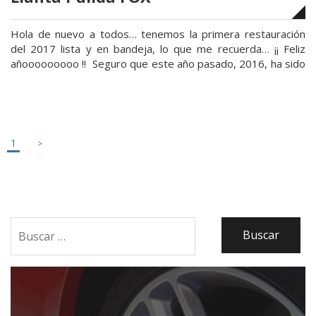
Hola de nuevo a todos… tenemos la primera restauración
del 2017 lista y en bandeja, lo que me recuerda… ¡¡ Feliz
añooooooooo !! Seguro que este año pasado, 2016, ha sido
de provecho y le habéis sacado partido, pero si aún así el
año se hizo un poco de rogar y a punto de acabarse …
«Restauración
Continuar leyendo
Volkswagen
Passat
1
Llanta
Pulida
FOX»