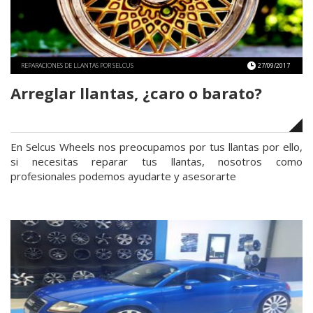
aspectos
técnicos
de
esta
REPARACIONES DE LLANTAS POR SELCUS
27/09/2017
llanta.»
Arreglar llantas, ¿caro o barato?
En Selcus Wheels nos preocupamos por tus llantas por ello,
si necesitas reparar tus llantas, nosotros como
profesionales podemos ayudarte y asesorarte