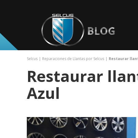
Selcus
Reparaciones de Llantas por Selcus
Restaurar llan
Restaurar llan
Azul