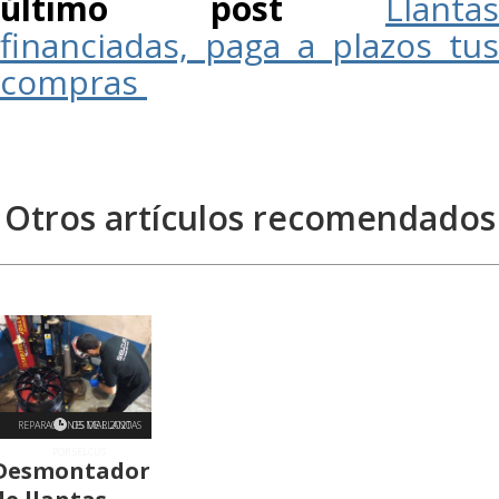
último post
Llantas
financiadas, paga a plazos tus
compras
Otros artículos recomendados
REPARACIONES DE LLANTAS
05 MAR 2020
POR SELCUS
Desmontadora