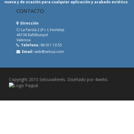
nueva y de ocasión para cualquier aplicación y acabado estético.
CONTACTO
Dirección
C/ La Farola 2 (P.I. L´Horteta)
46138 Rafelbunyol
Valencia
Telefono:
96 011 10 55
Email:
web@selcus.com
Copyright 2015 Selcuswheels. Diseñado por 4webs.