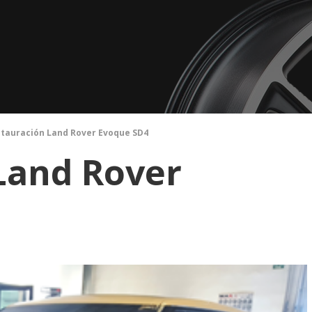
tauración Land Rover Evoque SD4
Land Rover