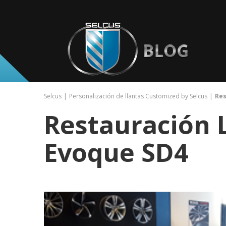
Selcus
Personalización de llantas Customized by Selcus
Res
Restauración 
Evoque SD4