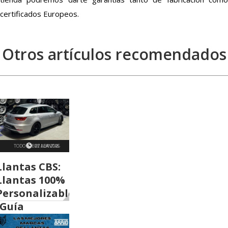
certificados Europeos.
Otros artículos recomendados
TODO SOBRE LLANTAS
27 ABR 2026
Llantas CBS:
Llantas 100%
Personalizables
(Guía
Definitiva