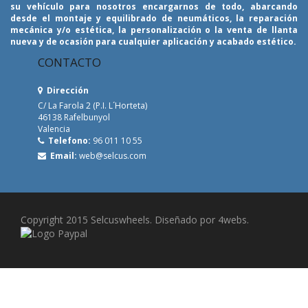
su vehículo para nosotros encargarnos de todo, abarcando
desde el montaje y equilibrado de neumáticos, la reparación
mecánica y/o estética, la personalización o la venta de llanta
nueva y de ocasión para cualquier aplicación y acabado estético.
CONTACTO
Dirección
C/ La Farola 2 (P.I. L´Horteta)
46138 Rafelbunyol
Valencia
Telefono:
96 011 10 55
Email:
web@selcus.com
Copyright 2015 Selcuswheels. Diseñado por 4webs.