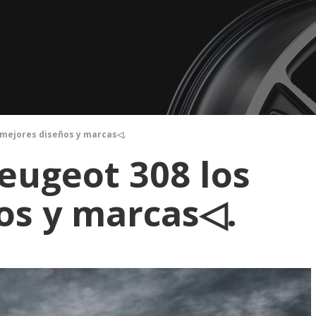
 mejores diseños y marcas◁.
eugeot 308 los
os y marcas◁.