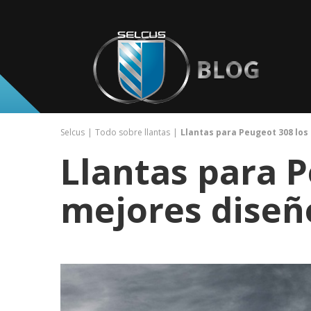
Selcus
Todo sobre llantas
Llantas para Peugeot 308 los
Llantas para P
mejores diseñ